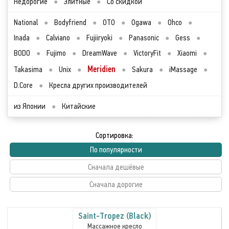
Недорогие
●
Элитные
●
Со скидкой
National
●
Bodyfriend
●
OTO
●
Ogawa
●
Ohco
●
Inada
●
Calviano
●
Fujiiryoki
●
Panasonic
●
Gess
●
BODO
●
Fujimo
●
DreamWave
●
VictoryFit
●
Xiaomi
●
Meridien
Takasima
●
Unix
●
●
Sakura
●
iMassage
●
D.Core
●
Кресла других производителей
из Японии
●
Китайские
Сортировка:
По популярности
Сначала дешёвые
Сначала дорогие
Saint-Tropez (Black)
Массажное кресло