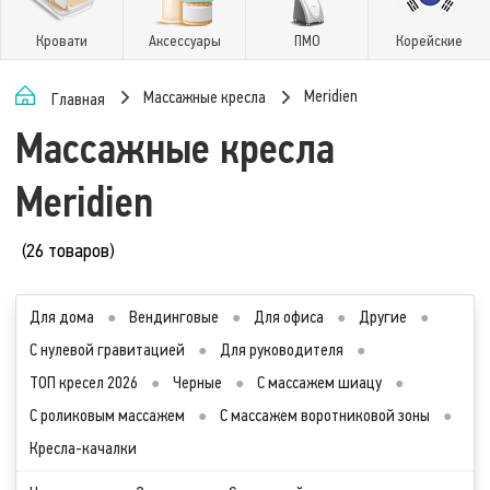
Кровати
Аксессуары
ПМО
Корейские
Meridien
Массажные кресла
Главная
Массажные кресла
Meridien
(26 товаров)
Для дома
●
Вендинговые
●
Для офиса
●
Другие
●
С нулевой гравитацией
●
Для руководителя
●
ТОП кресел 2026
●
Черные
●
С массажем шиацу
●
С роликовым массажем
●
С массажем воротниковой зоны
●
Кресла-качалки