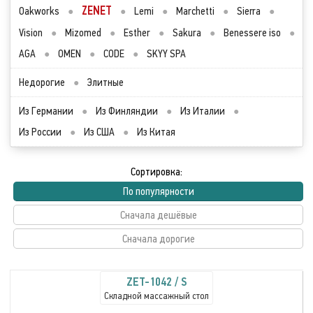
ZENET
Oakworks
●
●
Lemi
●
Marchetti
●
Sierra
●
Vision
●
Mizomed
●
Esther
●
Sakura
●
Benessere iso
●
AGA
●
OMEN
●
CODE
●
SKYY SPA
Недорогие
●
Элитные
Из Германии
●
Из Финляндии
●
Из Италии
●
Из России
●
Из США
●
Из Китая
Сортировка:
По популярности
Сначала дешёвые
Сначала дорогие
ZET-1042 / S
Складной массажный стол