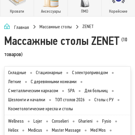
Кровати
Аксессуары
ПМО
Корейские
ZENET
Массажные столы
Главная
Массажные столы ZENET
(10
товаров)
Складные
●
Стационарные
●
С электроприводом
●
Легкие
●
С деревянными ножками
●
С металлическим каркасом
●
SPA
●
Для больниц
●
Шезлонги и качалки
●
ТОП столов 2026
●
Столы с РУ
●
Косметологические кресла и столы
Wellness
●
Lojer
●
Conselieri
●
Gharieni
●
Fysio
●
Heliox
●
Medicus
●
Master Massage
●
Med Mos
●