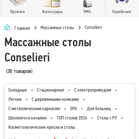
Кровати
Аксессуары
ПМО
Корейские
Conselieri
Массажные столы
Главная
Массажные столы
Conselieri
(30 товаров)
Складные
●
Стационарные
●
С электроприводом
●
Легкие
●
С деревянными ножками
●
С металлическим каркасом
●
SPA
●
Для больниц
●
Шезлонги и качалки
●
ТОП столов 2026
●
Столы с РУ
●
Косметологические кресла и столы