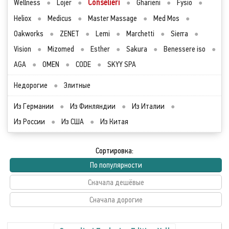
Conselieri
Wellness
●
Lojer
●
●
Gharieni
●
Fysio
●
Heliox
●
Medicus
●
Master Massage
●
Med Mos
●
Oakworks
●
ZENET
●
Lemi
●
Marchetti
●
Sierra
●
Vision
●
Mizomed
●
Esther
●
Sakura
●
Benessere iso
●
AGA
●
OMEN
●
CODE
●
SKYY SPA
Недорогие
●
Элитные
Из Германии
●
Из Финляндии
●
Из Италии
●
Из России
●
Из США
●
Из Китая
Сортировка:
По популярности
Сначала дешёвые
Сначала дорогие