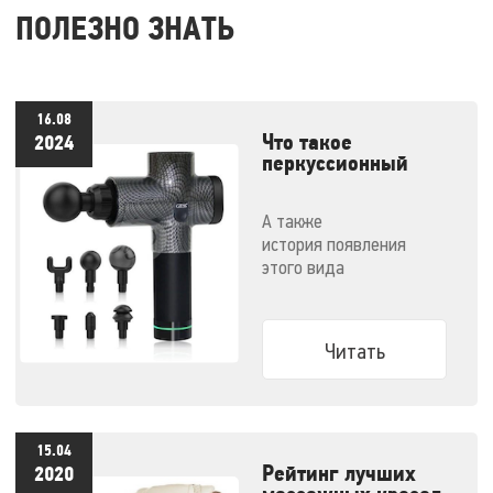
ПОЛЕЗНО ЗНАТЬ
16.08
Что такое
2024
перкуссионный
массажер и как им
правильно
А также
пользоваться
история появления
этого вида
массажеров и советы по
выбору конкретной
модели
Читать
15.04
Рейтинг лучших
2020