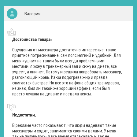
Массаж
Валерия
Типы массажа
Тепловой
Вибрационный
Зоны воздействия
Плечи
Достоинства товара:
Спина
Живот
Ощущения от массажера достаточно интересные, такое
Ягодицы
приятное потрескивание, сам пояс мягкий и удобный. Для
Бёдра
меня «ушки» на талии были всегда проблемными
Икры
местами: я хожу в тренажерный зал и сижу на диете, все
худеет, а они нет. Потому и решила попробовать массажер,
разгоняющий кровь. Из-за подогрева жир и правда
Мультимедия
сжигается быстрее. Но все это на фоне общих тренировок,
не знаю, был ли такой же хороший эффект, если бы я
Пульт управления
Проводной
просто лежала на диване и поедала кексы.
Программы
Недостатки:
Ручной режим
В рекламе часто показывают, что люди надевают такие
массажеры и ходят, занимаются своими делами. У меня
Типы программ
Расслабление
так не получилось: я все время отвлекалась и так не