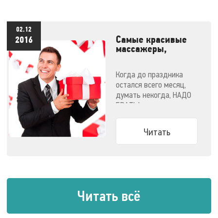
02.12
Самые красивые
2016
массажеры,
которые каждый
мечтает получить в
Когда до праздника
подарок
остался всего месяц,
думать некогда, НАДО
БРАТЬ!
Читать
Читать всё