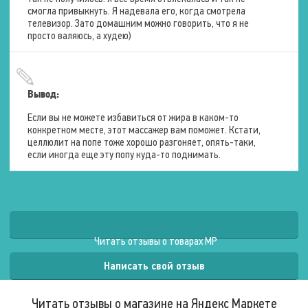
Тонизирующий
смогла привыкнуть. Я надевала его, когда смотрела
телевизор. Зато домашним можно говорить, что я не
просто валяюсь, а худею)
Вес
Брутто (с упаковкой)
2,3 кг.
Вывод:
Если вы не можете избавиться от жира в каком-то
Комплектация
конкретном месте, этот массажер вам поможет. Кстати,
целлюлит на попе тоже хорошо разгоняет, опять-таки,
Стандартная
Массажёр
если иногда еще эту попу куда-то поднимать.
комплектация
Руководство по эксплуатации
Функции
Эффект массажа
Антицелюлитный
Читать отзывы о товарах MP
Общеоздоравливающий
Снижение веса
Написать свой отзыв
Читать отзывы о магазине на Яндекс Маркете