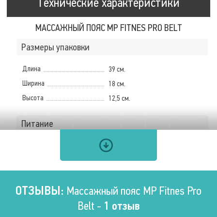
Технические характеристики
МАССАЖНЫЙ ПОЯС MP FITNES PRO BELT
Размеры упаковки
Длина
39 см.
Ширина
18 см.
Высота
12,5 см.
Питание
Режим работы
От розетки
Мощность
60 Вт.
Напряжение
220 В
ОТЗЫВЫ:
Массажный пояс MP Fitnes Pro
Частота
50 – 50 Гц.
Belt -
1 отзыв